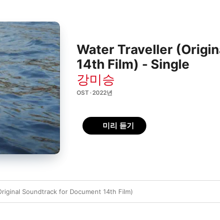
Water Traveller (Origi
14th Film) - Single
강미승
OST · 2022년
미리 듣기
Original Soundtrack for Document 14th Film)