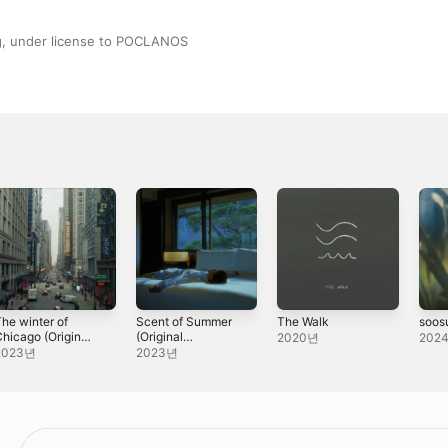
, under license to POCLANOS
he winter of
Scent of Summer
The Walk
soos
hicago (Original
(Original
2020년
202
oundtrack for
Soundtrack for
2023년
2023년
Document 16th
Document 17th
ilm) - Single
Film) - Single