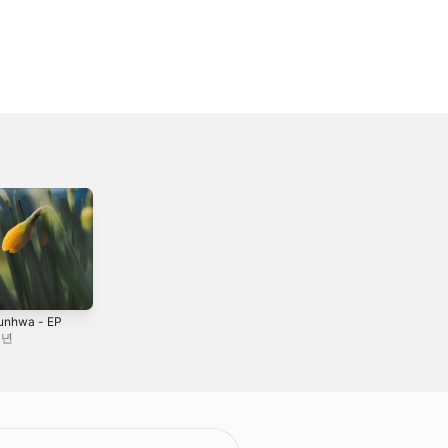
unhwa - EP
Wildflower
Solitude
(Original
4년
2020년
Soundtrack for
2022년
Document 15th
Film) - Single