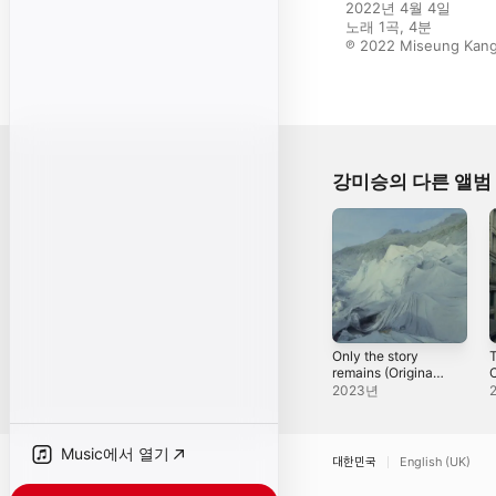
2022년 4월 4일

노래 1곡, 4분

℗ 2022 Miseung Kang
강미승의 다른 앨범
Only the story
T
remains (Original
C
Soundtrack for
S
2023년
Document 18th
Film) - Single
F
Music에서 열기
대한민국
English (UK)