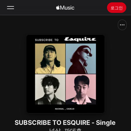
로그인
검색
홈
새로운 음악
Apple Music 설치
라디오
SUBSCRIBE TO ESQUIRE - Single
넉살
,
까데호