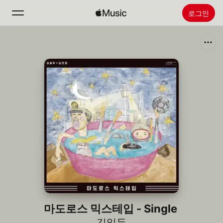
로그인
검색
홈
새로운 음악
Apple Music 설치
라디오
마도로스 믹스테입 - Single
김일두