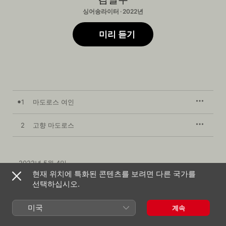
싱어송라이터 · 2022년
미리 듣기
1
마도로스 여인
2
고향 마도로스
2022년 5월 4일

노래 2곡, 12분

현재 위치에 특화된 콘텐츠를 보려면 다른 국가를
℗ 2022 Dooroomi Cooperation, under license to POCLANOS
선택하십시오.
미국
계속