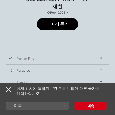
재찬
K-Pop · 2025년
미리 듣기
1
Poster Boy
2
Paradise
3
The Light
현재 위치에 특화된 콘텐츠를 보려면 다른 국가를
선택하십시오.
4
Step to you
미국
5
Y.O.U (Solo Version)
계속