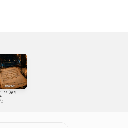
k Tea (홍차) -
Same Melody,
Indian Summer
le
Different US(같은
Blue, Pt. 2 (Cutle
멜로디, 다른 우리)
Boy) - Single
6년
2026년
2026년
- Single