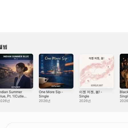
 앨범
Indian Summer
One More Sip -
이젠 저젠, 봄! -
Blac
lue, Pt. 1(Cutle
Single
Single
Sing
oy) - Single
2026년
2026년
2026년
202