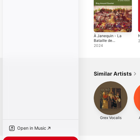
À Janequin - La
N
Bataille de
Marignan et
2024
autres
chansons
Similar Artists
Grex Vocalis
Open in Music