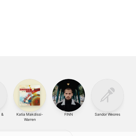
 &
Katia Makdissi-
FINN
Sandor Weores
Adr
Warren
na