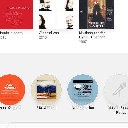
atale in canto
Gioco di voci
Musiche per Van
Dyck - Chanson e
2015
2015
Madrigali dei
1997
secoli XVI e XX
Anne Quentin
Elke Steltner
Neopercusión
Musica Ficta
Raúl
Mallavibarre