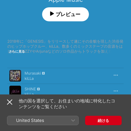
プレビュー
2018年に「GENESIS」をリリースして遂にその全貌を現した渋谷発
のヒップホップクルー、kiLLa。数多くのミックステープの音源をは
じめ、YDIZZYやArjunaなどのソロ作品からトラックを加えたこのプ
さらに見る
レイリストで、シーンで確かな存在感を放ってきたその圧倒的なカ
リスマ性に迫る。
曲
時間
Murasaki
kiLLa
SHINE
kiLLa
他の国を選択して、お住まいの地域に特化したコ
DAMARE
ンテンツをご覧ください
YDIZZY
United States
kiLLaに気をつけな
続ける
kiLLa