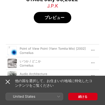
J.P.K
プレビュー
曲
時間
Point of View Point (Yann Tomita Mix) [2002]
Cornelius
いつか / どこか
Cornelius
Audio Architecture
Cornelius
他の国を選択して、お住まいの地域に特化したコ
ンテンツをご覧ください
Drop
Cornelius
United States
続ける
変わる消える (feat. mei ehara)
Cornelius