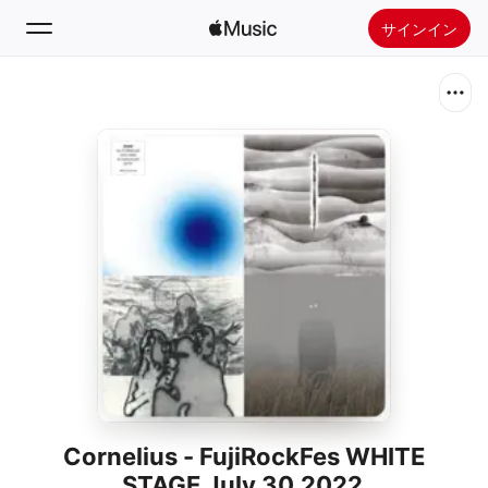
サインイン
検索
ホーム
新着おすすめ
Apple Musicをインストール
ラジオ
Cornelius - FujiRockFes WHITE
STAGE July 30,2022