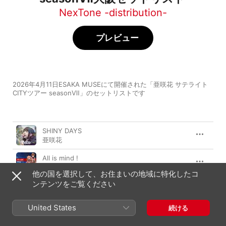
NexTone -distribution-
プレビュー
2026年4月11日ESAKA MUSEにて開催された「亜咲花 サテライト
CITYツアー seasonⅦ」のセットリストです
曲
時間
SHINY DAYS
亜咲花
All is mind !
亜咲花
他の国を選択して、お住まいの地域に特化したコ
ンテンツをご覧ください
GIVE & TAKE
亜咲花
United States
続ける
夏夢ノイジー
亜咲花