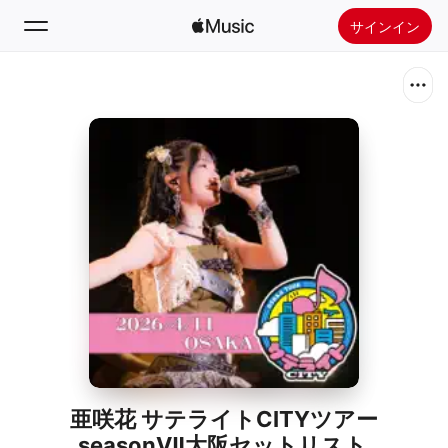
サインイン
検索
ホーム
新着おすすめ
Apple Musicをインストール
ラジオ
亜咲花 サテライトCITYツアー
seasonⅦ大阪セットリスト