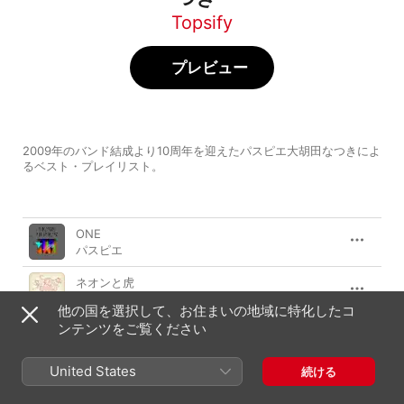
Topsify
プレビュー
2009年のバンド結成より10周年を迎えたパスピエ大胡田なつきによ
るベスト・プレイリスト。
曲
時間
ONE
パスピエ
ネオンと虎
パスピエ
他の国を選択して、お住まいの地域に特化したコ
ンテンツをご覧ください
MATATABISTEP
パスピエ
United States
続ける
オレンジ
パスピエ