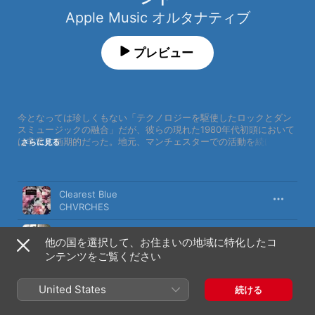
Apple Music オルタナティブ
プレビュー
今となっては珍しくもない「テクノロジーを駆使したロックとダン
スミュージックの融合」だが、彼らの現れた1980年代初頭において
は非常に画期的だった。地元、マンチェスターでの活動を続けたこ
さらに見る
とで、ストーンローゼスなど、のちのマンチェスタームーブメント
を支えたミュージシャンをはじめ、後進に与えた影響は計り知れな
い。
曲
時間
Clearest Blue
CHVRCHES
All My Friends
他の国を選択して、お住まいの地域に特化したコ
LCDサウンドシステム
ンテンツをご覧ください
We Are All Made of Stars
モービー
United States
続ける
Elephant Stone