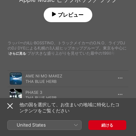
プレビュー
ラッパーのILL-BOSSTINO、トラックメイカーのO.N.O、ライブDJ
のDJ DYEによる札幌の3人組ヒップホップグループ。東京を中心に
ヒップホップが大きな盛り上がりを見せていた最中の1998年に自主
さらに見る
制作でアルバム「STILLING, STILL DREAMING」をリリースする
と、東京のシーンへの宣戦布告のようなストイックなサウンドと硬
質なリリシズムがシーンに大きな衝撃を与え、特にILL-BOSSTINO
曲
時間
のラップは多くのフォロワーを生んだ。その後もソロ作なども含め
AME NI MO MAKEZ
て地に足を着けた活動を重ねてきた彼らは、揺るぎない信念を言葉
THA BLUE HERB
に詰め込んでローカルに根ざしたヒップホップを体現しながら、同
時にジャンルの枠を超えた人気も得るなど唯一無二の存在感を放ち
PHASE 3
続けている。北の大地から放たれる力強いメッセージに耳を傾けて
THA BLUE HERB
みよう。
他の国を選択して、お住まいの地域に特化したコ
ALL I DO
ンテンツをご覧ください
THA BLUE HERB
United States
SEE EVIL, HEAR EVIL, SPEAK NO EVIL
続ける
tha BOSS