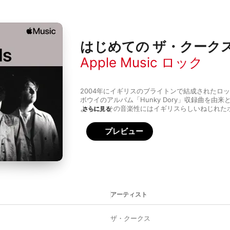
はじめての ザ・クーク
Apple Music ロック
2004年にイギリスのブライトンで結成されたロ
ボウイのアルバム「Hunky Dory」収録曲を由
ように、その音楽性にはイギリスらしいねじれた
さらに見る
る。中でも、1960年代のブリティッシュポップや
プ、2000年代初頭のポストパンクリバイバルの
プレビュー
り、そうした時代の音楽要素が自在にミックスさ
なアプローチのビートを加えたモダンかつポップ
男女に愛されている。このプレイリストでは、過
豊かな音楽世界を存分に楽しむことができる。
アーティスト
ザ・クークス