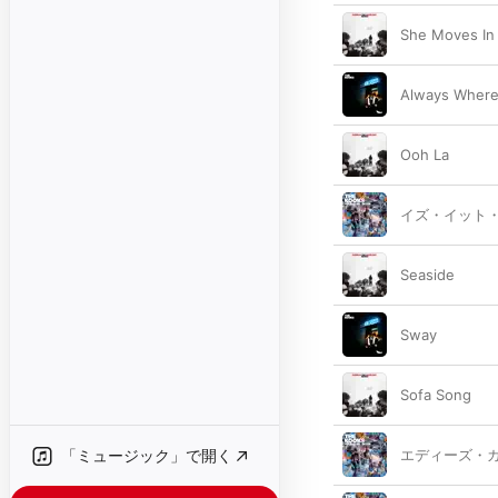
She Moves In
Always Where
Ooh La
イズ・イット
Seaside
Sway
Sofa Song
「ミュージック」で開く
エディーズ・