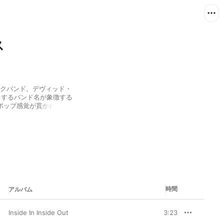
ス
ックバンド。デヴィッド・
来とするバンド名が象徴する
ポップ感覚が貫かれてい
1990年代のブリットポッ
影響が色濃く反映されてお
れている。また、現代的
なバンドサウンドは老若
去の音楽遺産を継承する
時間
アルバム
Inside In Inside Out
3:23