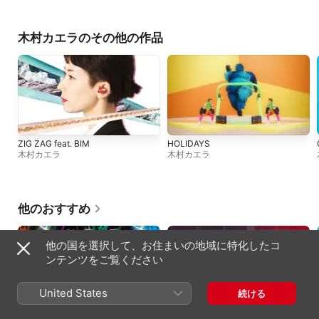
木村カエラのその他の作品
ZIG ZAG feat. BIM
HOLIDAYS
木村カエラ
木村カエラ
他のおすすめ
他の国を選択して、お住まいの地域に特化したコ
ンテンツをご覧ください
United States
続ける
爆裂愛してる
好きすぎて滅! (from M!LK ARENA