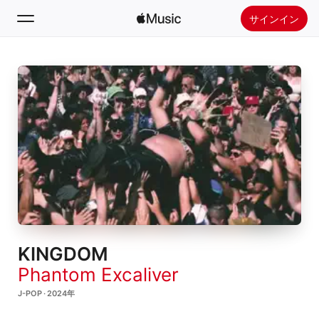
サインイン
検索
ホーム
新着おすすめ
Apple Musicをインストール
ラジオ
KINGDOM
Phantom Excaliver
J-POP · 2024年