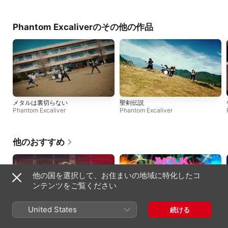
Phantom Excaliverのその他の作品
メタルは裏切らない
聖剣伝説
Phantom Excaliver
Phantom Excaliver
他のおすすめ
他の国を選択して、お住まいの地域に特化したコ
ンテンツをご覧ください
United States
続ける
好きすぎて滅! (from M!LK ARENA
爆裂愛してる
TOUR 2025-2026「SMILE POP!」
M!LK