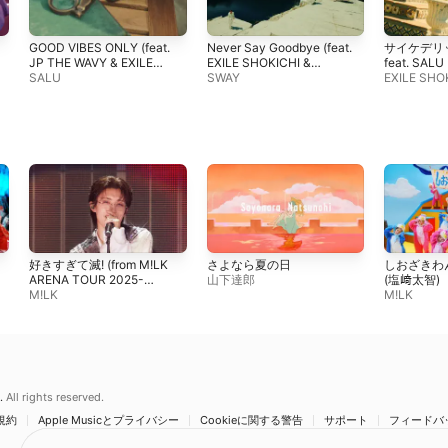
GOOD VIBES ONLY (feat.
Never Say Goodbye (feat.
サイケデリ
JP THE WAVY & EXILE
EXILE SHOKICHI &
feat. SALU
SHOKICHI)
SALU
SALU)
SWAY
EXILE SHO
好きすぎて滅! (from M!LK
さよなら夏の日
しおざきわ
ARENA TOUR 2025-
山下達郎
(塩﨑太智)
2026「SMILE POP!」 LIVE
M!LK
M!LK
at 国立代々木競技場 第一体
育館 2026.02.11)
.
All rights reserved.
規約
Apple Musicとプライバシー
Cookieに関する警告
サポート
フィードバ