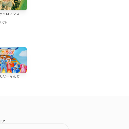
The One
Rock City feat. SWAY &
ックロマンス
EXILE SHOKICHI
Crystal Kay
EXILE SHOKICHI
KICHI
爆裂愛してる (from M!LK
好きすぎて滅!
んだーらんど
ARENA TOUR 2025-
M!LK
2026「SMILE POP!」 LIVE
M!LK
at 国立代々木競技場 第一体
育館 2026.02.11)
ック