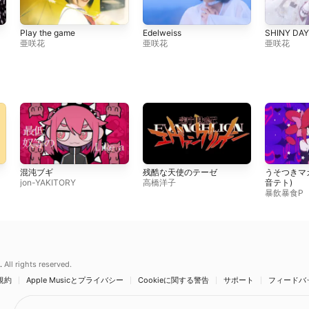
Play the game
Edelweiss
SHINY DA
亜咲花
亜咲花
亜咲花
混沌ブギ
残酷な天使のテーゼ
うそつきマカロ
jon-YAKITORY
高橋洋子
音テト)
暴飲暴食P
.
All rights reserved.
規約
Apple Musicとプライバシー
Cookieに関する警告
サポート
フィードバ