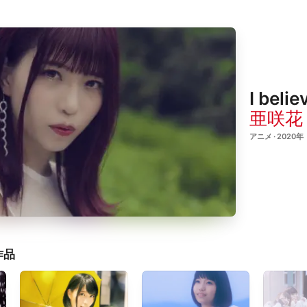
I beli
亜咲花
アニメ · 2020年
作品