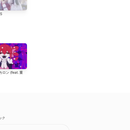
Raise Your Heart!!
Marine SNOW
YS
亜咲花
亜咲花
咲かせや咲かせ
ダンスロボットダンス (ア
ン (feat. 重
EGOIST
レンジメドレー (キメラ
ver))
はるまきごはん
、
煮ル果実
、
和田たけあき(くらげP)
、
栗
山夕璃
、
じん
、
かいりきベア
、
てにをは
、
Chinozo
、
ピノ
キオピー
、
稲葉曇
ック