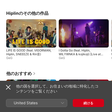
Hiplinのその他の作品
LIFE IS GOOD (feat. VIGORMAN,
I Gotta Go (feat. Hiplin,
Hiplin, SNEEEZE & Rin音)
WILYWNKA & kojikoji) [Live at
GeG
Torihada Studio, 2020]
GeG
他のおすすめ
他の国を選択して、お住まいの地域に特化したコ
ンテンツをご覧ください
United States
続ける
爆裂愛してる
好きすぎて滅! (from M!LK ARENA