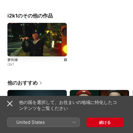
i2k1のその他の作品
夢列車
i2k1
他のおすすめ
他の国を選択して、お住まいの地域に特化したコ
ンテンツをご覧ください
United States
続ける
Drop
BPM (feat. KREVA)
HANA
Kvi Baba