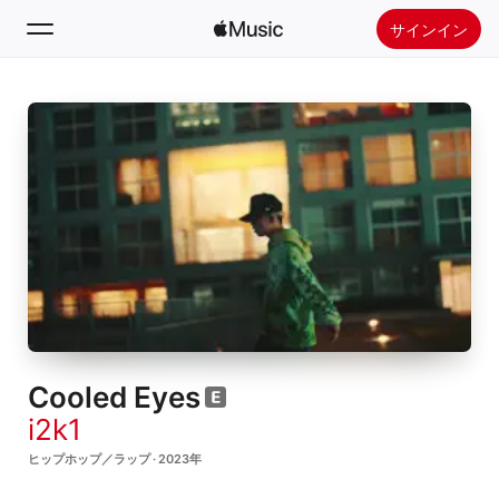
サインイン
検索
ホーム
新着おすすめ
Apple Musicをインストール
ラジオ
Cooled Eyes
i2k1
ヒップホップ／ラップ · 2023年