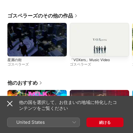
ゴスペラーズのその他の作品
星屑の街
「VOXers」Music Video
ゴスペラーズ
ゴスペラーズ
他のおすすめ
他の国を選択して、お住まいの地域に特化したコ
ンテンツをご覧ください
United States
続ける
爆裂愛してる
好きすぎて滅! (from M!LK ARENA
M!LK
TOUR 2025-2026「SMILE POP!」