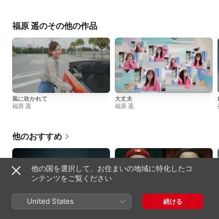
福原 遥のその他の作品
風に吹かれて
大丈夫
福原 遥
福原 遥
他のおすすめ
他の国を選択して、お住まいの地域に特化したコ
ンテンツをご覧ください
United States
続ける
Drop
BPM (feat. KREVA)
HANA
Kvi Baba