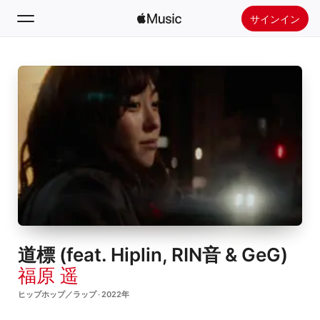
サインイン
検索
ホーム
新着おすすめ
Apple Musicをインストール
ラジオ
道標 (feat. Hiplin, RIN音 & GeG)
福原 遥
ヒップホップ／ラップ · 2022年