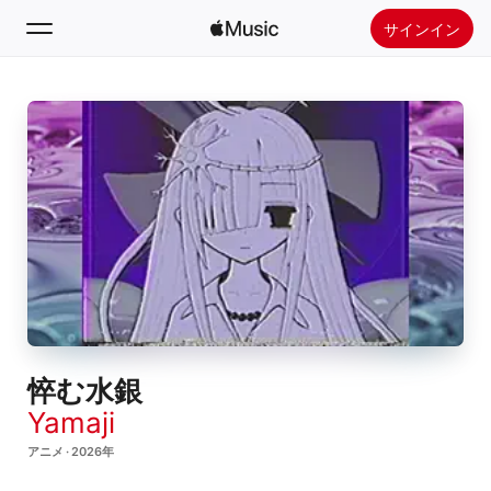
サインイン
検索
ホーム
新着おすすめ
Apple Musicをインストール
ラジオ
悴む水銀
Yamaji
アニメ · 2026年