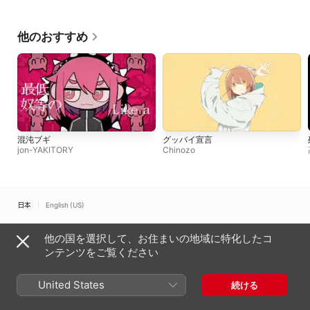
他のおすすめ
混沌ブギ
グッバイ宣言
jon-YAKITORY
Chinozo
日本
English (US)
Copyright © 2026
Apple Inc.
All rights reserved.
他の国を選択して、お住まいの地域に特化したコ
インターネットサービス利用規約
Apple Musicとプライバシー
ンテンツをご覧ください
Cookieに関する警告
サポート
フィードバック
United States
続ける