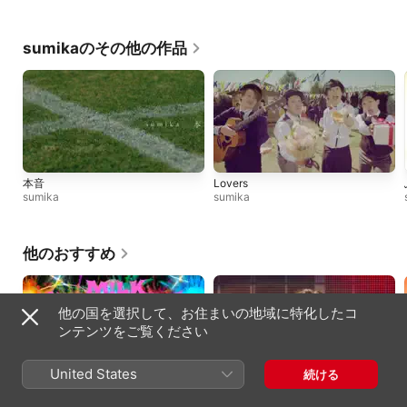
sumikaのその他の作品
本音
Lovers
sumika
sumika
他のおすすめ
他の国を選択して、お住まいの地域に特化したコ
ンテンツをご覧ください
United States
続ける
爆裂愛してる
好きすぎて滅! (from M!LK ARENA
M!LK
TOUR 2025-2026「SMILE POP!」