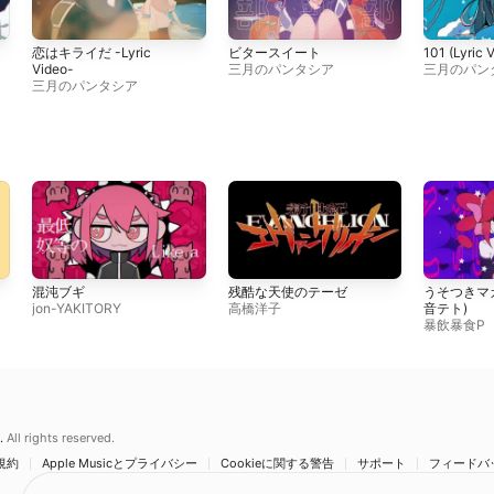
恋はキライだ -Lyric
ビタースイート
101 (Lyric 
Video-
三月のパンタシア
三月のパン
三月のパンタシア
混沌ブギ
残酷な天使のテーゼ
うそつきマカロ
jon-YAKITORY
高橋洋子
音テト)
暴飲暴食P
.
All rights reserved.
規約
Apple Musicとプライバシー
Cookieに関する警告
サポート
フィードバ