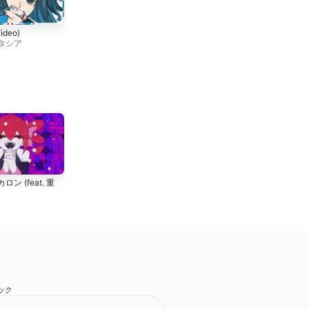
三月がずっと続けばいい
サマーグラビティ (Lyric
Video)
三月のパンタシア
Video)
タシア
三月のパンタシア
咲かせや咲かせ
ダンスロボットダンス (ア
ン (feat. 重
EGOIST
レンジメドレー (キメラ
ver))
はるまきごはん
、
煮ル果実
、
和田たけあき(くらげP)
、
栗
山夕璃
、
じん
、
かいりきベア
、
てにをは
、
Chinozo
、
ピノ
キオピー
、
稲葉曇
ック