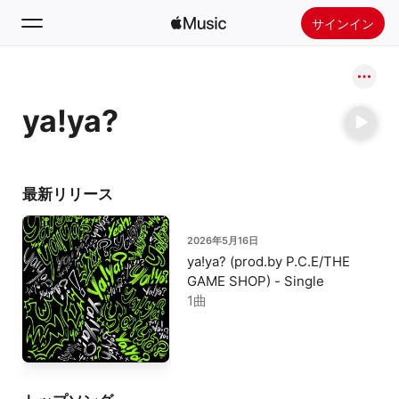
サインイン
検索
ya!ya?
ホーム
新着おすすめ
Apple Musicをインストール
最新リリース
ラジオ
2026年5月16日
ya!ya? (prod.by P.C.E/THE
GAME SHOP) - Single
1曲