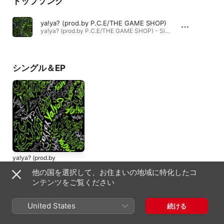
トップソング
ya!ya? (prod.by P.C.E/THE GAME SHOP)
ya!ya? (prod.by P.C.E/THE GAME SHOP) - Single · 2026年
シングル＆EP
ya!ya? (prod.by
P.C.E/THE GAME
他の国を選択して、お住まいの地域に特化したコ
SHOP) - Single
2026年
ンテンツをご覧ください
United States
続ける
同じタイプのアーティスト