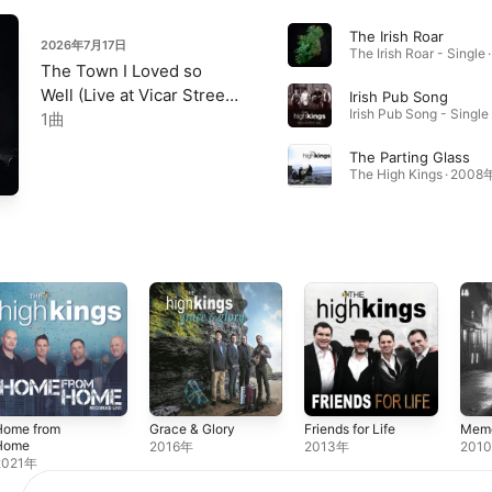
The Irish Roar
2026年7月17日
The Irish Roar - Single
The Town I Loved so
Well (Live at Vicar Street
Irish Pub Song
Irish Pub Song - Single
Dublin) - Single
1曲
The Parting Glass
The High Kings · 2008
Home from
Grace & Glory
Friends for Life
Memo
Home
2016年
2013年
201
2021年