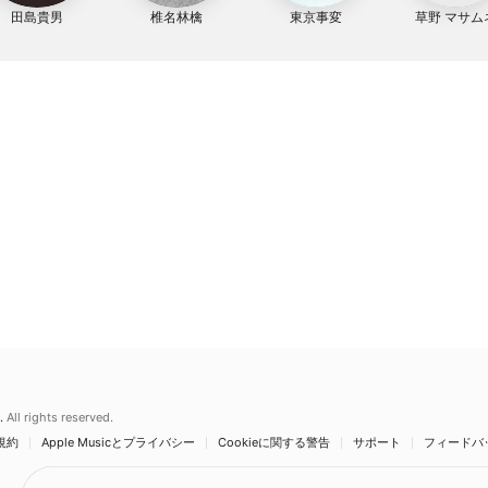
田島貴男
椎名林檎
東京事変
草野 マサム
.
All rights reserved.
規約
Apple Musicとプライバシー
Cookieに関する警告
サポート
フィードバ