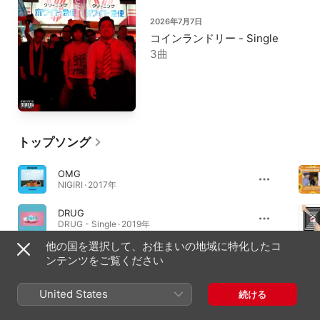
2026年7月7日
コインランドリー - Single
3曲
トップソング
OMG
NIGIRI · 2017年
DRUG
DRUG - Single · 2019年
他の国を選択して、お住まいの地域に特化したコ
木にしない
ンテンツをご覧ください
木にしない - Single · 2023年
United States
続ける
アルバム