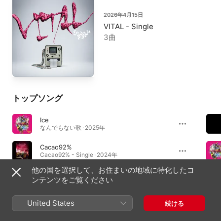
2026年4月15日
VITAL - Single
3曲
トップソング
Ice
なんでもない歌 · 2025年
Cacao92%
Cacao92% - Single · 2024年
他の国を選択して、お住まいの地域に特化したコ
マヌケ
ンテンツをご覧ください
なんでもない歌 · 2025年
United States
続ける
アルバム