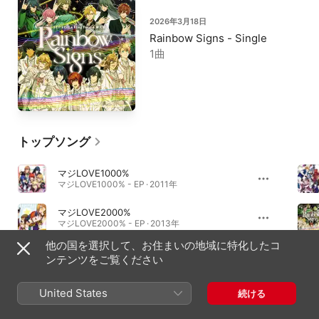
2026年3月18日
Rainbow Signs - Single
1曲
トップソング
マジLOVE1000%
マジLOVE1000% - EP · 2011年
マジLOVE2000%
マジLOVE2000% - EP · 2013年
他の国を選択して、お住まいの地域に特化したコ
マジLOVEスターリッシュツアーズ
ンテンツをご覧ください
マジLOVEスターリッシュツアーズ - EP · 2022年
United States
続ける
シングル＆EP