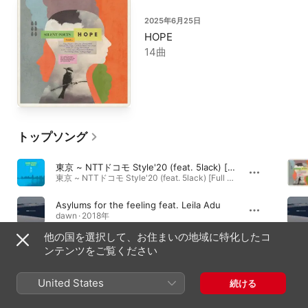
2025年6月25日
HOPE
14曲
トップソング
東京 ~ NTTドコモ Style'20 (feat. 5lack) [Full Version]
東京 ~ NTTドコモ Style'20 (feat. 5lack) [Full Version] - EP · 2016年
Asylums for the feeling feat. Leila Adu
dawn · 2018年
他の国を選択して、お住まいの地域に特化したコ
Chariot I Plead feat. Tim Smith
ンテンツをご覧ください
HOPE · 2025年
United States
続ける
アルバム