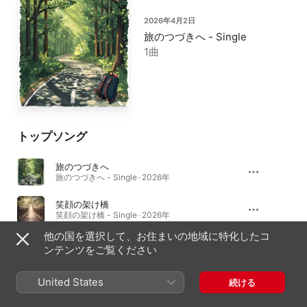
2026年4月2日
旅のつづきへ - Single
1曲
トップソング
旅のつづきへ
旅のつづきへ - Single · 2026年
笑顔の架け橋
笑顔の架け橋 - Single · 2026年
他の国を選択して、お住まいの地域に特化したコ
ンテンツをご覧ください
シングル＆EP
United States
続ける