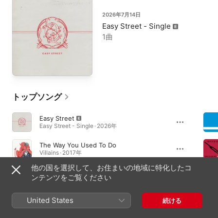
2026年7月14日
Easy Street - Single
1曲
トップソング
Easy Street
Easy Street - Single · 2026年
The Way You Used To Do
Villains · 2017年
他の国を選択して、お住まいの地域に特化したコ
No One Knows
ンテンツをご覧ください
Songs for the Deaf · 2002年
United States
続ける
必聴アルバム