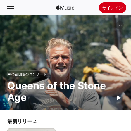
サインイン
検索
ホーム
新着おすすめ
Apple Musicをインストール
ラジオ
今後開催のコンサート
Queens of the Stone
Age
最新リリース