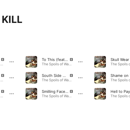
 KILL
To This (feat. Temper, Begotten Sinner, Caspin, Zorro & Dee The Great)
The Spoils of War · 2020年
The Spoils of War · 2020年
South Side Hustle (feat. Zorro, Caspin, Chico Threat & Temper)
The Spoils of War · 2020年
The Spoils of War · 2020年
Smilling Faces (feat. Dee The Great, Temper, Caspin & Begotten Sinner)
The Spoils of War · 2020年
The Spoils of War · 2020年