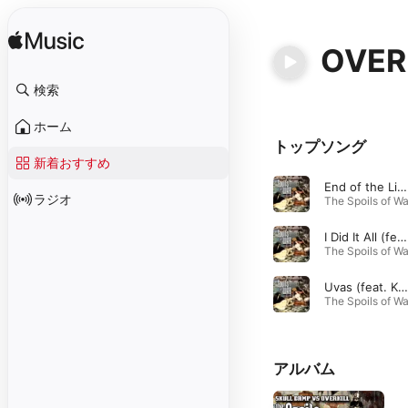
OVER
検索
ホーム
トップソング
新着おすすめ
End of the Line (feat. Dee The Great & Begotten Sinner)
ラジオ
I Did It All (feat. Caspin, Dee The Great & Borracho)
Uvas (feat. Krooked, Borracho & Begotten Sinner)
アルバム