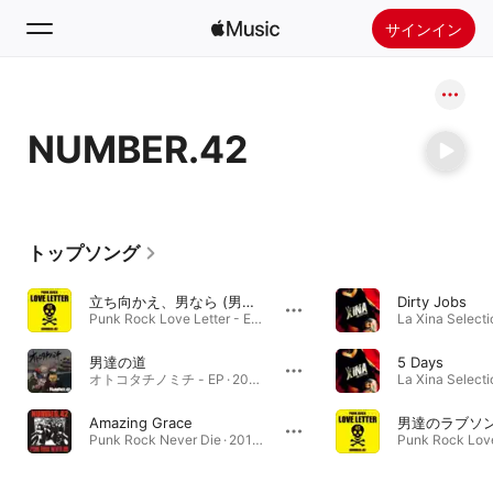
サインイン
検索
NUMBER.42
ホーム
新着おすすめ
Apple Musicをインストール
トップソング
ラジオ
立ち向かえ、男なら (男達の道〜第ニ章〜)
Dirty Jobs
Punk Rock Love Letter - EP · 2015年
La Xina Selecti
男達の道
5 Days
オトコタチノミチ - EP · 2012年
La Xina Selecti
Amazing Grace
男達のラブソ
Punk Rock Never Die · 2010年