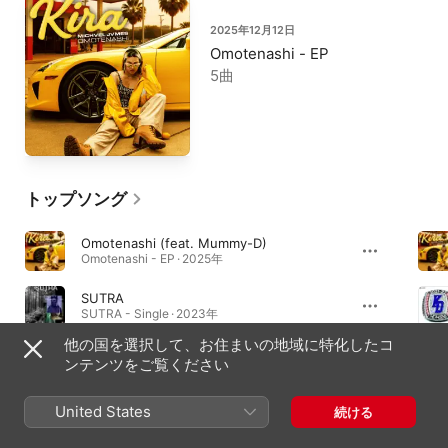
2025年12月12日
Omotenashi - EP
5曲
トップソング
Omotenashi (feat. Mummy-D)
Omotenashi - EP · 2025年
SUTRA
SUTRA - Single · 2023年
他の国を選択して、お住まいの地域に特化したコ
BORN AGAIN
ンテンツをご覧ください
BORN AGAIN - Single · 2023年
United States
続ける
アルバム