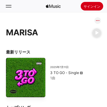
サインイン
検索
MARISA
ホーム
新着おすすめ
Apple Musicをインストール
最新リリース
ラジオ
2025年7月11日
3 TO GO - Single
1曲