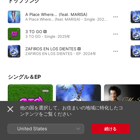
トップソング
A Place Where... (feat. MARISA)
A Place Where... (feat. MARISA) - Single · 2025年
3 TO GO
3 TO GO - Single · 2025年
ZAFIROS EN LOS DIENTES
ZAFIROS EN LOS DIENTES - EP · 2024年
シングル＆EP
他の国を選択して、お住まいの地域に特化したコ
ンテンツをご覧ください
United States
続ける
3 TO GO - Single
ZAFIROS EN LOS
My Story ~Gate 40~
DIENTES - EP
EP
2025年