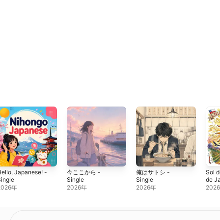
ello, Japanese! -
今ここから -
俺はサトシ -
Sol d
ingle
Single
Single
de J
Sing
2026年
2026年
2026年
202