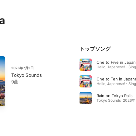
a
トップソング
One to Five in Japa
2026年7月2日
Tokyo Sounds
One to Ten in Japan
9曲
Rain on Tokyo Rails
Tokyo Sounds · 2026年