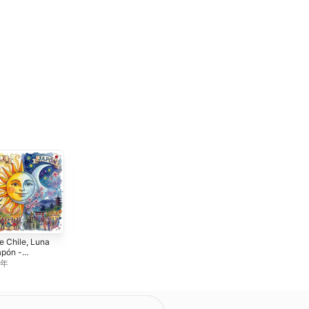
e Chile, Luna
ShibuyaStreet -
Kawaii*2 -
apón -
Single
Single
le
6年
2026年
2026年