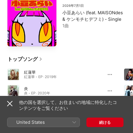
2026年7月1日
小豆あらい (feat. MAISONdes
& ケンモチヒデフミ) - Single
1曲
トップソング
紅蓮華
紅蓮華 - EP · 2019年
炎
炎 - EP · 2020年
他の国を選択して、お住まいの地域に特化したコ
残酷な夜に輝け - Shine in the Cruel Night
ンテンツをご覧ください
残酷な夜に輝け - Shine in the Cruel Night - Single · 2025年
United States
続ける
必聴アルバム