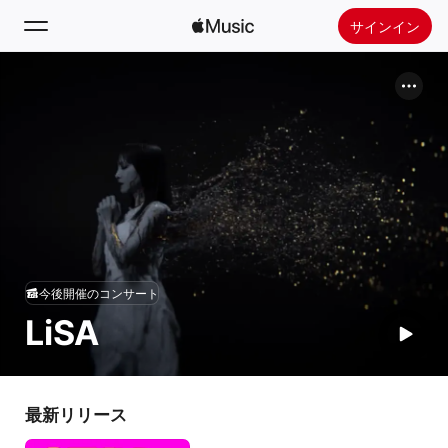
サインイン
検索
ホーム
新着おすすめ
Apple Musicをインストール
ラジオ
今後開催のコンサート
LiSA
最新リリース