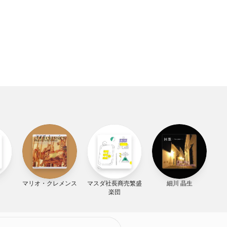
マリオ・クレメンス
マスダ社長商売繁盛
細川 晶生
楽団