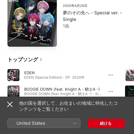
2025年4月26日
夢のその先へ - Special ver. -
Single
1曲
トップソング
EDEN
EDEN (Special Edition) - EP · 2024年
BOOGIE DOWN (feat. Knight A - 騎士A -)
BOOGIE DOWN (feat. Knight A - 騎士A -) - Single · 2025年
他の国を選択して、お住まいの地域に特化したコ
Summer Night
ンテンツをご覧ください
Summer Night - Single · 2024年
United States
続ける
アルバム