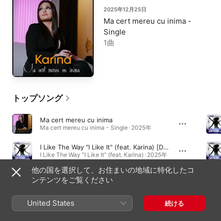
2025年12月25日
Ma cert mereu cu inima -
Single
1曲
トップソング
Ma cert mereu cu inima
Ma cert mereu cu inima - Single · 2025年
I Like The Way "I Like It" (feat. Karina) [Dj Martinee's Electro StreetBeat Club Remix]
I Like The Way "I Like It" (feat. Karina) · 2025年
他の国を選択して、お住まいの地域に特化したコ
I Like The Way "I Like It" (feat. Karina) [DaWizards Freestyle Banger Remix Club]
ンテンツをご覧ください
I Like The Way "I Like It" (feat. Karina) · 2025年
United States
続ける
アルバム