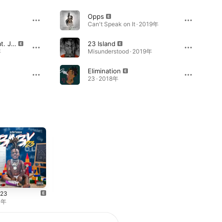
Opps
Can't Speak on It · 2019年
Thuggin for Real (feat. JayDa Youngan)
23 Island
年
Misunderstood · 2019年
Elimination
23 · 2018年
y23
Misunderstoo
Can't Speak on
d
It
0年
2019年
2019年