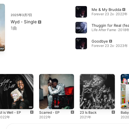
Me & My Brudda
Forever 23 2x · 2022年
2025年3月7日
Wyd - Single
1曲
Life After Fame · 2018
Goodbye
Forever 23 2x · 2023年
ll is Well - EP
Scarred - EP
23 Is Back
Bab
2022年
2022年
2021年
202