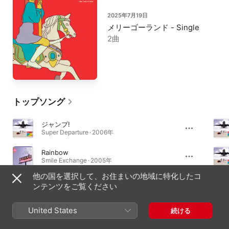
2025年7月19日
メリーゴーランド - Single
2曲
トップソング
ジャンプ!
Super Departure · 2006年
Rainbow
Smile Exchange · 2005年
他の国を選択して、お住まいの地域に特化したコ
choose me (RE: i-dep ver.)
ンテンツをご覧ください
choose me (RE: i-dep ver.) - Single · 2024年
United States
続ける
アルバム