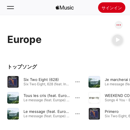
サインイン
検索
Europe
ホーム
新着おすすめ
Apple Musicをインストール
トップソング
ラジオ
Six Two Eight (628)
Six Two Eight, 628 (feat. Invisible) - Single · 1985年
Tous les cris (feat. Europe)
Le message (feat. Europe) - Single · 2024年
Songs 4 You - 
Le message (feat. Europe)
Primero
Le message (feat. Europe) - Single · 2024年