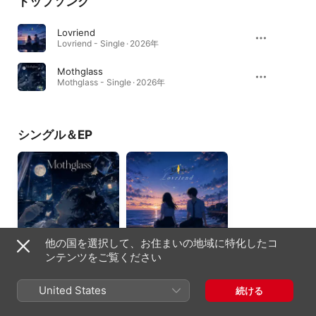
トップソング
Lovriend
Lovriend - Single · 2026年
Mothglass
Mothglass - Single · 2026年
シングル＆EP
他の国を選択して、お住まいの地域に特化したコ
ンテンツをご覧ください
Mothglass - Single
Lovriend - Single
2026年
2026年
United States
続ける