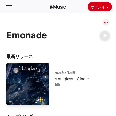
サインイン
検索
Emonade
ホーム
新着おすすめ
Apple Musicをインストール
最新リリース
ラジオ
2026年5月21日
Mothglass - Single
1曲