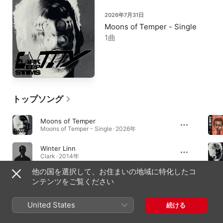
2026年7月31日
Moons of Temper - Single
1曲
トップソング
Moons of Temper
Moons of Temper - Single · 2026年
Winter Linn
Clark · 2014年
他の国を選択して、お住まいの地域に特化したコ
Dolgoch Tape
ンテンツをご覧ください
Sus Dog · 2023年
United States
続ける
アルバム