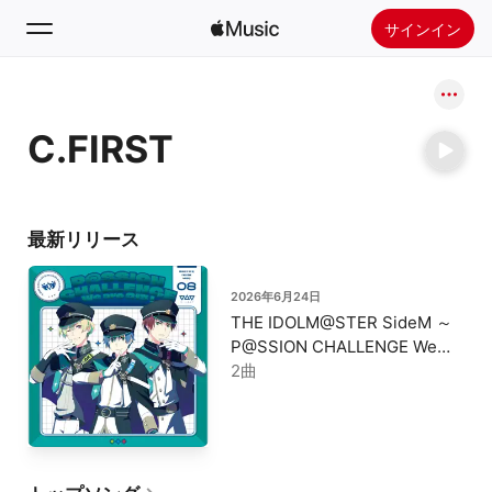
サインイン
検索
C.FIRST
ホーム
新着おすすめ
Apple Musicをインストール
最新リリース
ラジオ
2026年6月24日
THE IDOLM@STER SideM ～
P@SSION CHALLENGE We
are 315!～ MONTHLY THEME
2曲
SONG 08 C.FIRST - Single