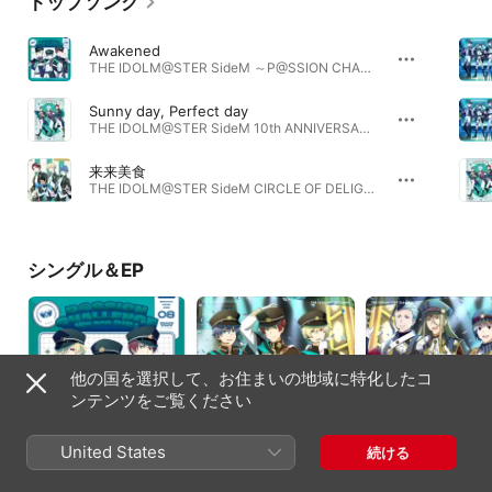
トップソング
Awakened
THE IDOLM@STER SideM ～P@SSION CHALLENGE We are 315!～ MONTHLY THEME SONG 08 C.FIRST - Single · 2026年
Sunny day, Perfect day
THE IDOLM@STER SideM 10th ANNIVERSARY P@SSION 16 C.FIRST · 2025年
来来美食
THE IDOLM@STER SideM CIRCLE OF DELIGHT 01 C.FIRST - EP · 2023年
シングル＆EP
他の国を選択して、お住まいの地域に特化したコ
ンテンツをご覧ください
United States
続ける
THE IDOLM@STER
THE IDOLM@STER
THE IDOLM@STER
SideM ～P@SSION
SideM F@NTASTIC
SideM F@NTASTIC