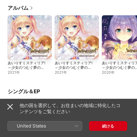
アルバム
あいりすミスティリア!
あいりすミスティリア!
あいりすミスティリア
～少女のつむぐ夢の秘
～少女のつむぐ夢の秘
～少女のつむぐ夢の
跡～ ORIGINAL
跡～ ORIGINAL
跡～ ORIGINAL
2021年
2021年
2020年
SOUND TRACK Vol.5
SOUND TRACK Vol.5
SOUND TRACK Vol.
(1)
(2)
(1)
シングル＆EP
他の国を選択して、お住まいの地域に特化したコ
ンテンツをご覧ください
United States
続ける