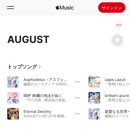
サインイン
検索
AUGUST
ホーム
新着おすすめ
Apple Musicをインストール
トップソング
ラジオ
Asphodelus ~アスフォデルス~
Lapis Lazuli
穢翼のユースティア (ORIGINAL SOUND TRACK) · 2011年
嗚呼 絢爛の泡沫が如く
brilliant azure
『千の刃濤、桃花染の皇姫』Original Sound Track (3) [ゲーム「千の刃濤、桃花染の皇姫 (千桃) 」オリジナル・サウンドトラック] · 2016年
Eternal Destiny
親愛なる世界
AUGUST LIVE! 2018 開催記念アルバム · 2018年