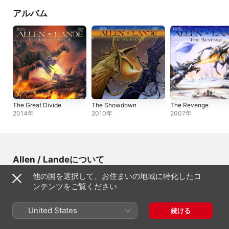
アルバム
The Great Divide
The Showdown
The Revenge
2014年
2010年
2007年
Allen / Landeについて
他の国を選択して、お住まいの地域に特化したコ
出身地
ンテンツをご覧ください
Norway
生年月日
1968年5月31日
United States
続ける
ジャンル
ロック