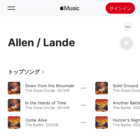
サインイン
検索
Allen / Lande
ホーム
新着おすすめ
Apple Musicをインストール
トップソング
ラジオ
Down from the Mountain
Solid Ground
The Great Divide · 2014年
The Great Divi
In the Hands of Time
Another Battl
The Great Divide · 2014年
The Battle · 2
Come Alive
Hunter's Nigh
The Battle · 2005年
The Battle · 2